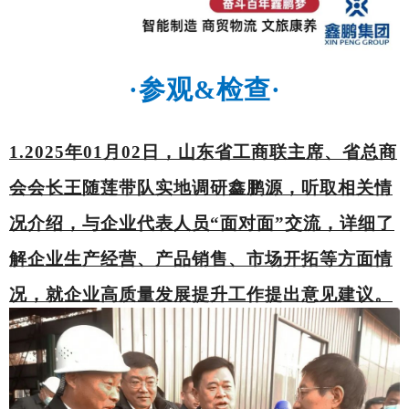
·
参观&检查
·
1.2025年01月02日，
山东省工商联主席、省总商
会会长王随莲
带队
实地调研
鑫鹏源
，听取相关情
况介绍，与企业代表人员“面对面”交流，详细了
解企业生产经营、产品销售、市场开拓等方面情
况，就
企业高质量发展提升工作提出意见建议。