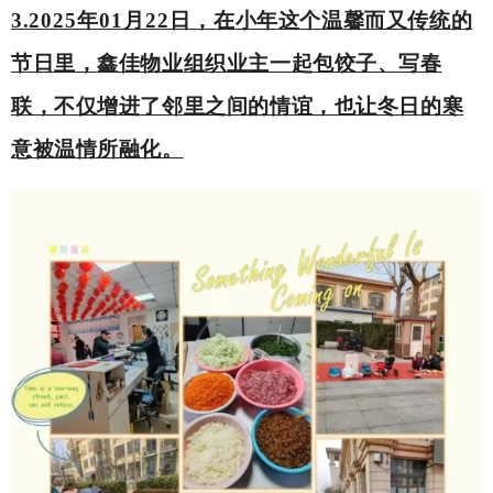
3.
2025年01月22日，
在
小年
这个温馨而又传统的
节日里，
鑫佳物业
组织业主一起包饺子、写春
联，不仅增进了邻里之间的情谊，也让冬日的寒
意被温情所融化。