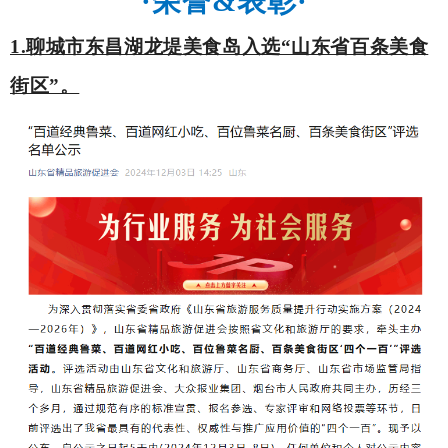
·
荣誉
&
表彰
·
1.聊城市东昌湖龙堤美食岛入选“山东省百条美食
街区”。