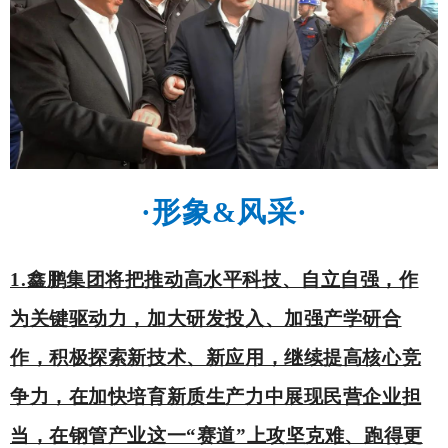
·
形象
&
风采
·
1.
鑫鹏集团将把推动高水平科技、自立自强，作
为关键驱动力，加大研发投入、加强产学研合
作，积极探索新技术、新应用，继续提高核心竞
争力，在加快培育新质生产力中展现民营企业担
当，在钢管产业这一“赛道”上攻坚克难、跑得更